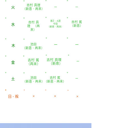
​吉村 真理
－
－
火
​（新患・再来）
第2・4週
吉村 篤
吉村 真
水
守田
（新患）
理 （再
​（新患・再来）
来）
​－
​－
​池田
木
​（新患・再来）
吉村 真理
吉村 篤
－
金
（新患）
（再来）
​池田
​吉村 篤
－
土
​（新患・再来）
​（新患・再来）
×
×
日・
祝
×