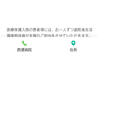
岐阜県大垣市の地域密着型精神科病院
退院後生活環境相談員について
医療保護入院の患者様には、お一人ずつ退院後生活
環境相談員が支援のご担当をさせていただきます。
入院時のこと、退院後の生活のことお気軽にご相談
ください。
西濃病院
住所
岐阜県大垣市の地域密着型精神科病院
作業療法・院内レクリエーション
について
音楽療法
懐かしい歌や自分の知っている歌を聴く事でリラッ
クスする効果が得られ、歌を歌う事により衝動やス
トレスの発散ができるほか、口を動かす事で口腔機
能を改善させる事もできます。音楽を通じて患者様