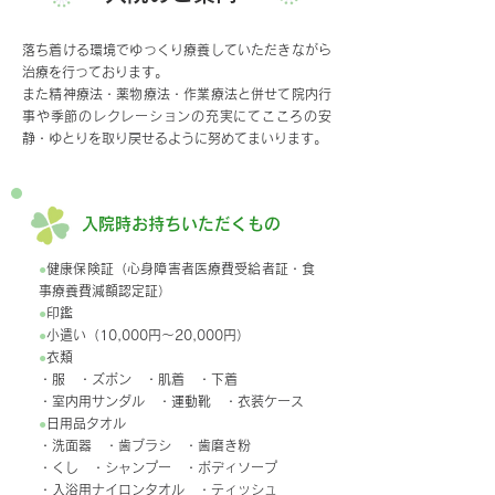
落ち着ける環境でゆっくり療養していただきながら
治療を行っております。
また精神療法・薬物療法・作業療法と併せて院内行
事や季節のレクレーションの充実にてこころの安
静・ゆとりを取り戻せるように努めてまいります。
入院時お持ちいただくもの
●
健康保険証（心身障害者医療費受給者証・食
事療養費減額認定証）
●
印鑑
●
小遣い（10,000円～20,000円）
●
衣類
・服 ・ズボン ・肌着 ・下着
・室内用サンダル ・運動靴 ・衣装ケース
●
日用品タオル
・洗面器 ・歯ブラシ ・歯磨き粉
・くし ・シャンプー ・ボディソープ
・入浴用ナイロンタオル ・ティッシュ