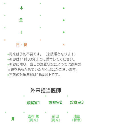
木
●
金
●
●
土
日・祝
×
●
再来は予約不要です。（来院順となります）
●
初診は11時00分までに受付してください。
●
初診に限り、当日の混雑状況によっては診察の
日時をあらためていただく場合がございます。
●
初診の対象年齢は16歳以上です。
外来担当医師
診察室2
診察室3
診察室1
吉村 篤
前田
池田
月
（再来）
（再来）
（新患）