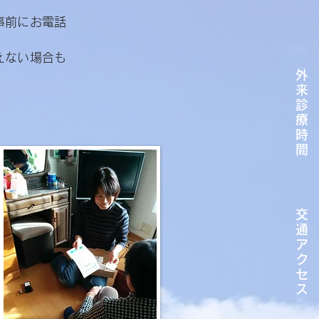
事前にお電話
えない場合も
外
来
診
療
時
間
交
通
ア
ク
セ
ス