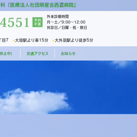
内科『医療法人社団明星会西濃病院』
外来診療時間
月～土／9:00～12:00
休診日／日曜・祝・祭日
4丁目7
●
大垣駅より車15分
●
大外羽駅より徒歩5分
（休止中）
交通アクセス
お知らせ